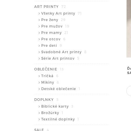
ART PRINTY
72
Všetky Art printy
71
Pre ženy
29
Pre mužov
19
Pre mamy
21
Pre otcov
6
Pre deti
9
Svadobné Art printy
8
Série Art printov
5
Ď
OBLEČENIE
13
S
Tričká
6
Mikiny
6
Detské oblečenie
1
DOPLNKY
5
Biblické karty
3
Brožúrky
1
Textilné doplnky
1
SALE
4