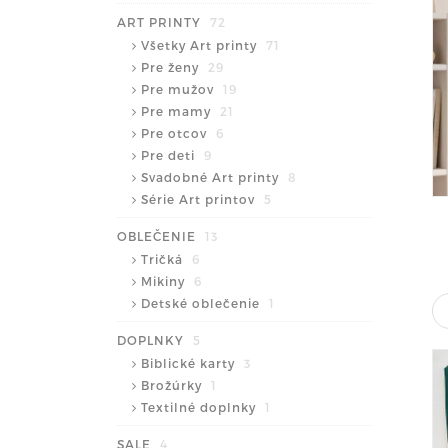
ART PRINTY
72
Všetky Art printy
71
Pre ženy
29
Pre mužov
19
Pre mamy
21
Pre otcov
6
Pre deti
9
Svadobné Art printy
8
Série Art printov
5
OBLEČENIE
13
Tričká
6
Mikiny
6
Detské oblečenie
1
DOPLNKY
5
Biblické karty
3
Brožúrky
1
Textilné doplnky
1
SALE
4