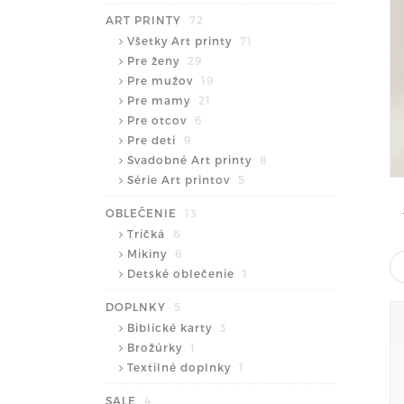
ART PRINTY
72
Všetky Art printy
71
Pre ženy
29
Pre mužov
19
Pre mamy
21
Pre otcov
6
Pre deti
9
Svadobné Art printy
8
Série Art printov
5
OBLEČENIE
13
Tričká
6
Mikiny
6
Detské oblečenie
1
DOPLNKY
5
Biblické karty
3
Brožúrky
1
Textilné doplnky
1
SALE
4