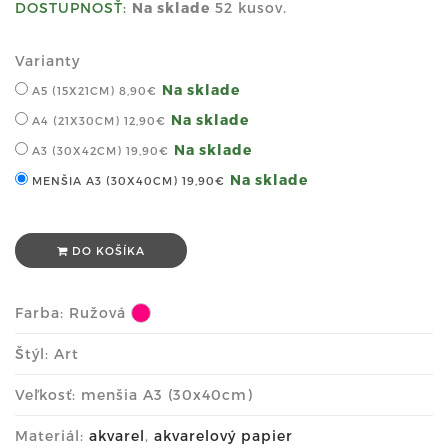
DOSTUPNOSŤ:
Na sklade
52 kusov.
Varianty
Na sklade
A5 (15X21CM)
8,90€
Na sklade
A4 (21X30CM)
12,90€
Na sklade
A3 (30X42CM)
19,90€
Na sklade
MENŠIA A3 (30X40CM)
19,90€
DO KOŠÍKA
Farba:
Ružová
Štýl: Art
Veľkosť: menšia A3 (30x40cm)
Materiál:
akvarel
,
akvarelový papier