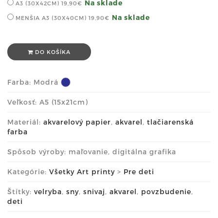
Na sklade
A3 (30X42CM)
19,90€
Na sklade
MENŠIA A3 (30X40CM)
19,90€
DO KOŠÍKA
Farba:
Modrá
Veľkosť: A5 (15x21cm)
Materiál:
akvarelový papier
,
akvarel
,
tlačiarenská
farba
Spôsob výroby: maľovanie, digitálna grafika
Kategórie:
Všetky Art printy
>
Pre deti
Štítky:
velryba
,
sny
,
snivaj
,
akvarel
,
povzbudenie
,
deti