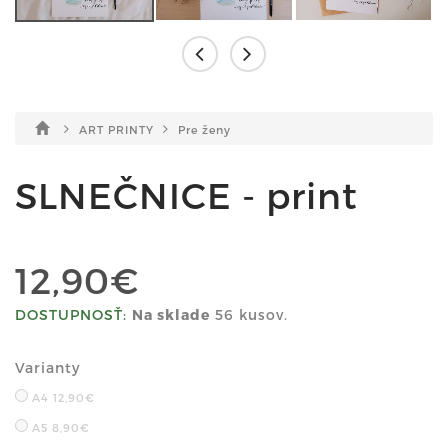
ART PRINTY
Pre ženy
SLNEČNICE - print
12,90€
DOSTUPNOSŤ:
Na sklade
56 kusov.
Varianty
A4
12,90€
A5
8,90€