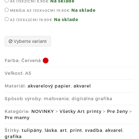
Na sklade
A5 (15X21CM)
8,90€
Na sklade
MENŠIA A3 (30X40CM)
19,90€
Na sklade
A3 (30X42CM)
19,90€
Vyberte variant
Farba:
Červená
Veľkosť: A5
Materiál:
akvarelový papier
,
akvarel
Spôsob výroby: maľovanie, digitálna grafika
Kategórie:
NOVINKY
>
Všetky Art printy
>
Pre ženy
>
Pre mamy
Štítky:
tulipány
,
láska
,
art
,
print
,
svadba
,
akvarel
,
grafika